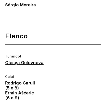
Sérgio Moreira
Elenco
Turandot
Olesya Golovneva
Calaf
Rodrigo Garull
(5 e 8)
Ermin Ašćerić
(6 e 9)