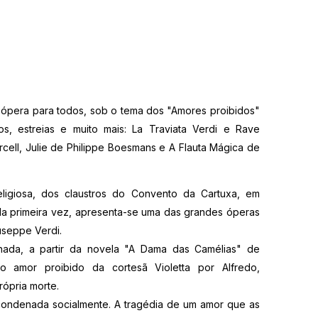
m ópera para todos, sob o tema dos "Amores proibidos"
os, estreias e muito mais: La Traviata Verdi e Rave
rcell, Julie de Philippe Boesmans e A Flauta Mágica de
ligiosa, dos claustros do Convento da Cartuxa, em
a primeira vez, apresenta-se uma das grandes óperas
useppe Verdi.
hada, a partir da novela "A Dama das Camélias" de
o amor proibido da cortesã Violetta por Alfredo,
ópria morte.
condenada socialmente. A tragédia de um amor que as