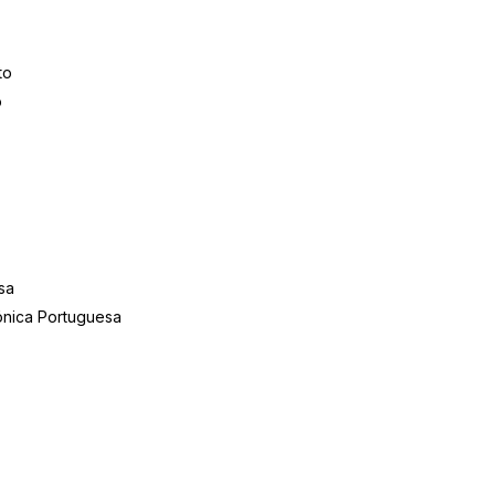
to
o
sa
ónica Portuguesa